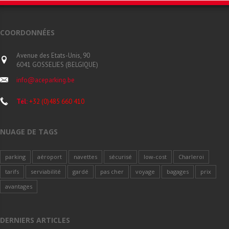
COORDONNÉES
Avenue des Etats-Unis, 90
6041 GOSSELIES (BELGIQUE)
info@aceparking.be
Tél:
+32 (0)485 660 410
NUAGE DE TAGS
parking
aéroport
navettes
sécurisé
low-cost
Charleroi
tarifs
serviabilité
gardé
pas cher
voyage
bagages
prix
avantages
DERNIERS ARTICLES