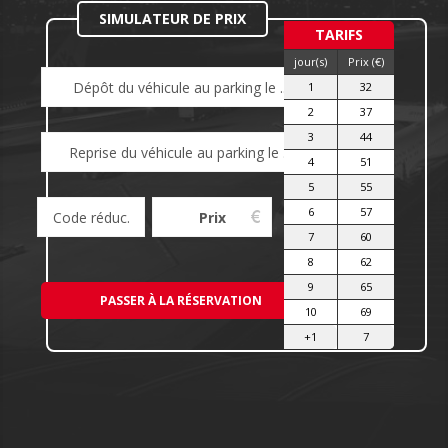
SIMULATEUR DE PRIX
TARIFS
jour(s)
Prix (€)
1
32
2
37
3
44
4
51
5
55
6
57
7
60
8
62
9
65
10
69
+1
7